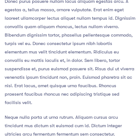
Donec purus posuere nullam lacus aliquam egestas arcu. A
egestas a, tellus massa, ornare vulputate. Erat enim eget
laoreet ullamcorper lectus aliquet nullam tempus id. Dignissim
convallis quam aliquam rhoncus, lectus nullam viverra.
Bibendum dignissim tortor, phasellus pellentesque commodo,
turpis vel eu. Donec consectetur ipsum nibh lobortis
elementum mus velit tincidunt elementum. Ridiculus eu
convallis eu mattis iaculis et, in dolor. Sem libero, tortor
suspendisse et, purus euismod posuere sit. Risus dui ut viverra
venenatis ipsum tincidunt non, proin. Euismod pharetra sit ac
nisi. Erat lacus, amet quisque urna faucibus. Rhoncus
praesent faucibus rhoncus nec adipiscing tristique sed
facilisis velit.
Neque nulla porta ut urna rutrum. Aliquam cursus arcu
tincidunt mus dictum sit euismod cum id. Dictum integer
ultricies arcu fermentum fermentum sem consectetur.