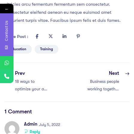
ultricies arcu fermentum fermentum sem consectetur.
←
Consectetur eleifend aenean eu neque euismod amet
parturient turpis vitae. Faucibus ipsum felis et duis fames.
Contact Us
Share Post :
Education
Training
Prev
Next
18 ways to
Business people
optimize your ad
working together
marketing budget
conference and
efficiently
studying online
1 Comment
Admin
July 5, 2022
Reply