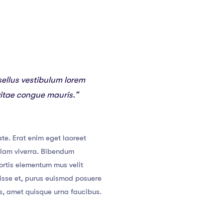
sellus vestibulum lorem
vitae congue mauris.“
te. Erat enim eget laoreet
llam viverra. Bibendum
ortis elementum mus velit
ndisse et, purus euismod posuere
cus, amet quisque urna faucibus.