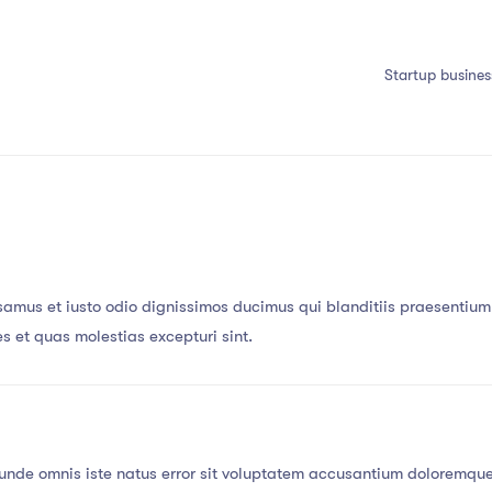
Startup busines
samus et iusto odio dignissimos ducimus qui blanditiis praesentium
es et quas molestias excepturi sint.
 unde omnis iste natus error sit voluptatem accusantium doloremqu