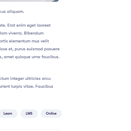
cus aliquam.
te. Erat enim eget laoreet
llam viverra. Bibendum
ortis elementum mus velit
ndisse et, purus euismod posuere
cus, amet quisque urna faucibus.
tum integer ultricies arcu
ent turpis vitae. Faucibus
Learn
LMS
Online