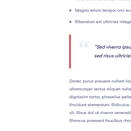
Magna etiam tempor orci eu 
Bibendum est ultricies intege
“Sed viverra ips
sed risus ultric
Donec purus posuere nullam lac
ullamcorper lectus aliquet nul
dignissim tortor, phasellus pel
tincidunt elementum. Ridiculus e
sit. Risus dui ut viverra venena
Rhoncus praesent faucibus rhoncu