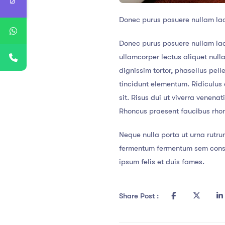
Donec purus posuere nullam la
Donec purus posuere nullam lac
ullamcorper lectus aliquet nul
dignissim tortor, phasellus pel
tincidunt elementum. Ridiculus e
sit. Risus dui ut viverra venena
Rhoncus praesent faucibus rhoncu
Neque nulla porta ut urna rutru
fermentum fermentum sem consec
ipsum felis et duis fames.
Share Post :