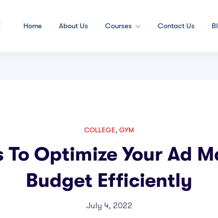
Home
About Us
Courses
Contact Us
B
COLLEGE
,
GYM
 To Optimize Your Ad M
Budget Efficiently
July 4, 2022