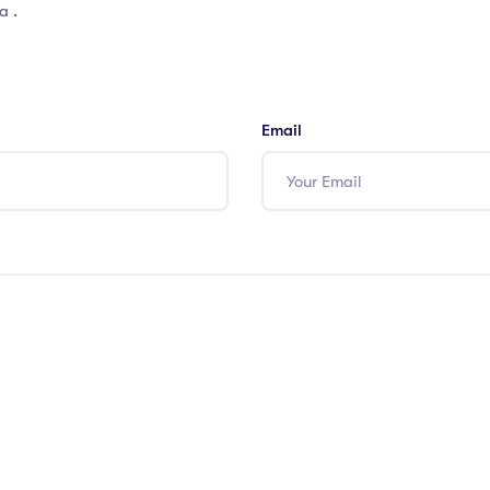
a .
Email