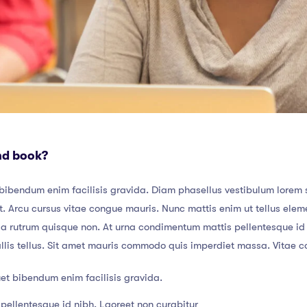
nd book?
bibendum enim facilisis gravida. Diam phasellus vestibulum lorem se
. Arcu cursus vitae congue mauris. Nunc mattis enim ut tellus eleme
da rutrum quisque non. At urna condimentum mattis pellentesque id n
allis tellus. Sit amet mauris commodo quis imperdiet massa. Vitae c
et bibendum enim facilisis gravida.
pellentesque id nibh. Laoreet non curabitur