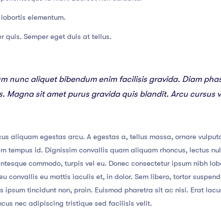
lobortis elementum.
r quis. Semper eget duis at tellus.
um nunc aliquet bibendum enim facilisis gravida. Diam pha
ies. Magna sit amet purus gravida quis blandit. Arcu cursus 
us aliquam egestas arcu. A egestas a, tellus massa, ornare vulputa
lam tempus id. Dignissim convallis quam aliquam rhoncus, lectus nu
lentesque commodo, turpis vel eu. Donec consectetur ipsum nibh lob
u convallis eu mattis iaculis et, in dolor. Sem libero, tortor suspe
tis ipsum tincidunt non, proin. Euismod pharetra sit ac nisi. Erat la
s nec adipiscing tristique sed facilisis velit.