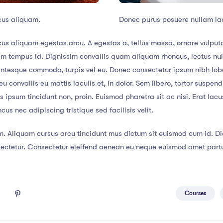
cus aliquam.
Donec purus posuere nullam la
us aliquam egestas arcu. A egestas a, tellus massa, ornare vulputa
lam tempus id. Dignissim convallis quam aliquam rhoncus, lectus nu
lentesque commodo, turpis vel eu. Donec consectetur ipsum nibh lob
u convallis eu mattis iaculis et, in dolor. Sem libero, tortor suspe
tis ipsum tincidunt non, proin. Euismod pharetra sit ac nisi. Erat la
s nec adipiscing tristique sed facilisis velit.
m. Aliquam cursus arcu tincidunt mus dictum sit euismod cum id. Dic
tetur. Consectetur eleifend aenean eu neque euismod amet parturi
Courses