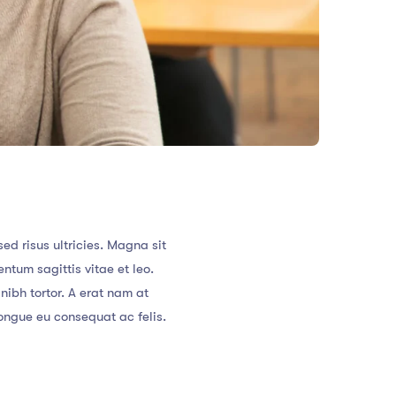
d risus ultricies. Magna sit
ntum sagittis vitae et leo.
ibh tortor. A erat nam at
ongue eu consequat ac felis.