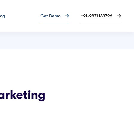
log
Get Demo
+91-9871133796
arketing