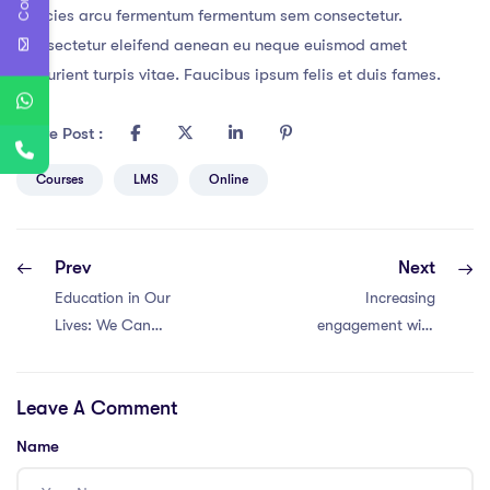
ultricies arcu fermentum fermentum sem consectetur.
Consectetur eleifend aenean eu neque euismod amet
parturient turpis vitae. Faucibus ipsum felis et duis fames.
Share Post :
Courses
LMS
Online
Prev
Next
Education in Our
Increasing
Lives: We Can
engagement with
Change the
Instagram and
Future
facebook
Leave A Comment
Name