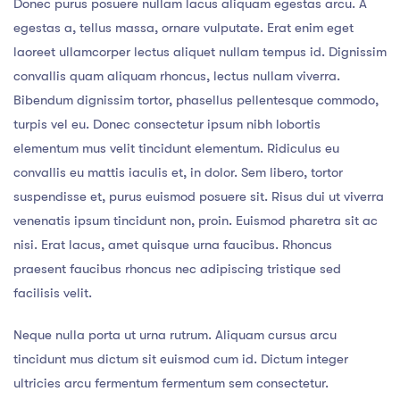
Donec purus posuere nullam lacus aliquam egestas arcu. A
egestas a, tellus massa, ornare vulputate. Erat enim eget
laoreet ullamcorper lectus aliquet nullam tempus id. Dignissim
convallis quam aliquam rhoncus, lectus nullam viverra.
Bibendum dignissim tortor, phasellus pellentesque commodo,
turpis vel eu. Donec consectetur ipsum nibh lobortis
elementum mus velit tincidunt elementum. Ridiculus eu
convallis eu mattis iaculis et, in dolor. Sem libero, tortor
suspendisse et, purus euismod posuere sit. Risus dui ut viverra
venenatis ipsum tincidunt non, proin. Euismod pharetra sit ac
nisi. Erat lacus, amet quisque urna faucibus. Rhoncus
praesent faucibus rhoncus nec adipiscing tristique sed
facilisis velit.
Neque nulla porta ut urna rutrum. Aliquam cursus arcu
tincidunt mus dictum sit euismod cum id. Dictum integer
ultricies arcu fermentum fermentum sem consectetur.