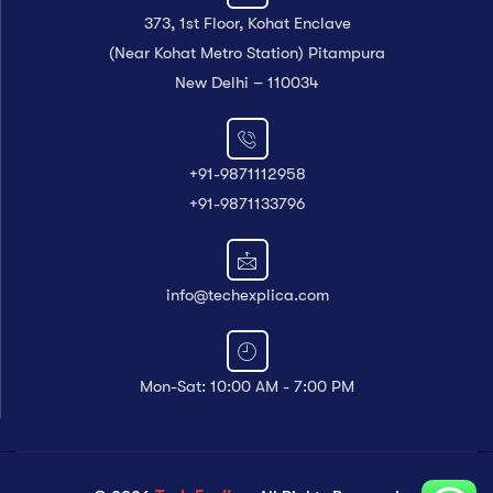
373, 1st Floor, Kohat Enclave
(Near Kohat Metro Station) Pitampura
New Delhi – 110034
+91-9871112958
+91-9871133796
info@techexplica.com
Mon-Sat: 10:00 AM - 7:00 PM