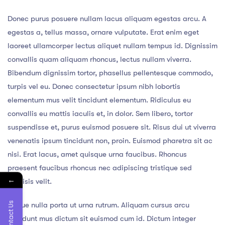
Donec purus posuere nullam lacus aliquam egestas arcu. A
egestas a, tellus massa, ornare vulputate. Erat enim eget
laoreet ullamcorper lectus aliquet nullam tempus id. Dignissim
convallis quam aliquam rhoncus, lectus nullam viverra.
Bibendum dignissim tortor, phasellus pellentesque commodo,
turpis vel eu. Donec consectetur ipsum nibh lobortis
elementum mus velit tincidunt elementum. Ridiculus eu
convallis eu mattis iaculis et, in dolor. Sem libero, tortor
suspendisse et, purus euismod posuere sit. Risus dui ut viverra
venenatis ipsum tincidunt non, proin. Euismod pharetra sit ac
nisi. Erat lacus, amet quisque urna faucibus. Rhoncus
praesent faucibus rhoncus nec adipiscing tristique sed
←
facilisis velit.
Contact Us
Neque nulla porta ut urna rutrum. Aliquam cursus arcu
tincidunt mus dictum sit euismod cum id. Dictum integer