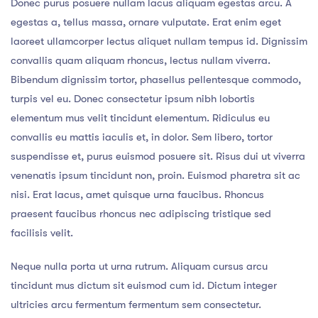
Donec purus posuere nullam lacus aliquam egestas arcu. A
egestas a, tellus massa, ornare vulputate. Erat enim eget
laoreet ullamcorper lectus aliquet nullam tempus id. Dignissim
convallis quam aliquam rhoncus, lectus nullam viverra.
Bibendum dignissim tortor, phasellus pellentesque commodo,
turpis vel eu. Donec consectetur ipsum nibh lobortis
elementum mus velit tincidunt elementum. Ridiculus eu
convallis eu mattis iaculis et, in dolor. Sem libero, tortor
suspendisse et, purus euismod posuere sit. Risus dui ut viverra
venenatis ipsum tincidunt non, proin. Euismod pharetra sit ac
nisi. Erat lacus, amet quisque urna faucibus. Rhoncus
praesent faucibus rhoncus nec adipiscing tristique sed
facilisis velit.
Neque nulla porta ut urna rutrum. Aliquam cursus arcu
tincidunt mus dictum sit euismod cum id. Dictum integer
ultricies arcu fermentum fermentum sem consectetur.