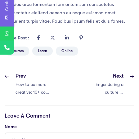
Contact Us
ultricies arcu fermentum fermentum sem consectetur.
Consectetur eleifend aenean eu neque euismod amet
parturient turpis vitae. Faucibus ipsum felis et duis fames.
Share Post :
Courses
Learn
Online
Prev
Next
How to be more
Engendering a
creative: 10+ cool
culture of
tips to find
professional
inspiration
development
Leave A Comment
everywhere
Name